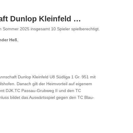
aft Dunlop Kleinfeld …
m Sommer 2025 insgesamt 10 Spieler spielberechtigt.
nder Heß
,
nnschaft Dunlop Kleinfeld U8 Südliga 1 Gr. 951 mit
lshofen. Danach gilt der Heimvorteil auf eigenem
dent DJK.TC Passau-Grubweg II und den TC
luss bildet das Auswärtsspiel gegen den TC Blau-