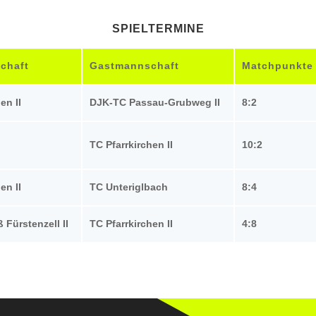
SPIELTERMINE
chaft
Gastmannschaft
Matchpunkte
en II
DJK-TC Passau-Grubweg II
8:2
TC Pfarrkirchen II
10:2
en II
TC Unteriglbach
8:4
 Fürstenzell II
TC Pfarrkirchen II
4:8