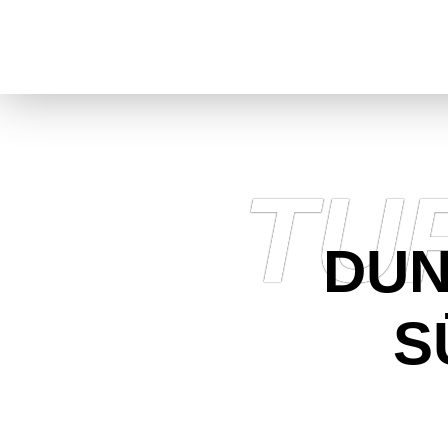
TU
DUN
S