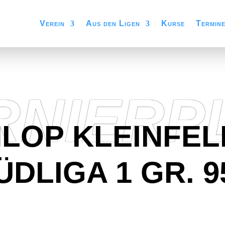
Verein
Aus den Ligen
Kurse
Termin
RNIERP
LOP KLEINFEL
ÜDLIGA 1 GR. 9